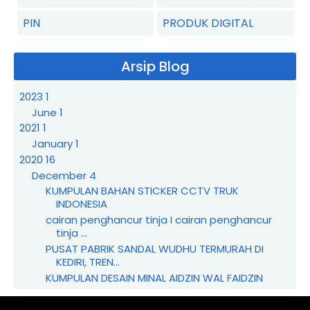
PIN
PRODUK DIGITAL
Arsip Blog
2023
1
June
1
2021
1
January
1
2020
16
December
4
KUMPULAN BAHAN STICKER CCTV TRUK
INDONESIA
cairan penghancur tinja I cairan penghancur
tinja ...
PUSAT PABRIK SANDAL WUDHU TERMURAH DI
KEDIRI, TREN...
KUMPULAN DESAIN MINAL AIDZIN WAL FAIDZIN
August
2
June
1