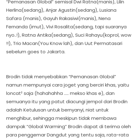
“Pemanasan Global” semisal Dwi Ratna(manis), Lilin
Herlina(sedang), Anjar Agustin(sedang), Lusiana
Safara (manis), Gayuh Rakasiwi(manis), Nena
Fernanda (imut), Vivi Rosalita(sedang, tapi suaranya
nyo..!), Ratna Antika(sedang), Suci Rahayu(koprol, wow
!!), Trio Macan(You Know lah), dan Uut Permatasari
sebelum goes to Jakarta.
Brodin tidak menyebabkan “Pemanasan Global”
namun mempunyai cara joget yang berciri khas, yaitu
loncat² saja (hahahahha ….. mekso khas e), dan
semuanya itu yang patut diacungi jempol dari Brodin
adalah Ketulusan untuk bernyanyi, niat untuk
menghibur, sehingga meskipun tidak membawa
dampak “Global Warming” Brodin dapat di terima oleh
para penggemar Dangdut yang tentu saja, rata-rata