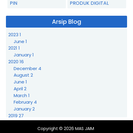
PIN
PRODUK DIGITAL
Arsip Blog
2023
1
June
1
2021
1
January
1
2020
16
December
4
August
2
June
1
April
2
March
1
February
4
January
2
2019
27
December
2
Copyright © 2026
MAS JAIM
September
5